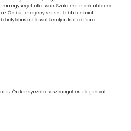
 forma egységet alkosson. Szakembereink abban is
 az Ön bútora igény szerint több funkciót
b helykihasználással kerüljön kialakításra.
tal az Ön környezete összhangot és eleganciát