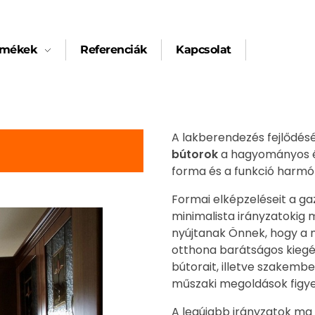
rmékek
Referenciák
Kapcsolat
A lakberendezés fejlődésé
bútorok
a hagyományos és 
forma és a funkció harmón
Formai elképzeléseit a gaz
minimalista irányzatokig 
nyújtanak Önnek, hogy a 
otthona barátságos kiegé
bútorait, illetve szakembe
műszaki megoldások figy
A legújabb irányzatok ma