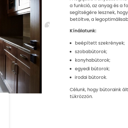
a funkció, az anyag és a
segítségére lesznek, hogy
betöltve, a legoptimálisab
Kínálatunk:
beépített szekrények;
szobabútorok;
konyhabútorok;
egyedi bútorok;
irodai bútorok.
Célunk, hogy bútoraink ál
tükrözzön.