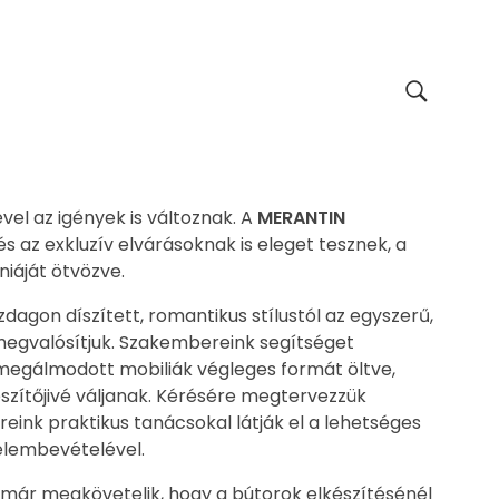
vel az igények is változnak. A
MERANTIN
az exkluzív elvárásoknak is eleget tesznek, a
iáját ötvözve.
dagon díszített, romantikus stílustól az egyszerű,
megvalósítjuk. Szakembereink segítséget
megálmodott mobiliák végleges formát öltve,
szítőjivé váljanak. Kérésére megtervezzük
reink praktikus tanácsokal látják el a lehetséges
elembevételével.
 már megkövetelik, hogy a bútorok elkészítésénél