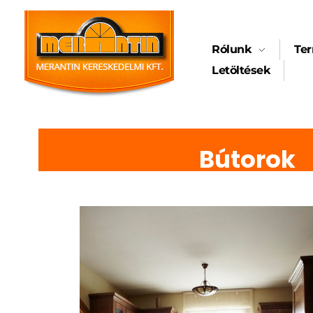
Rólunk
Te
sdfasdfasdfasdf
Letöltések
merantin.hu
Minőség fából, szívvel-lélekkel
Bútorok